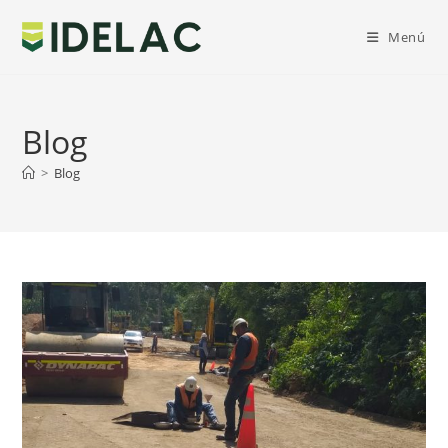
Ir
al
Menú
contenido
Blog
>
Blog