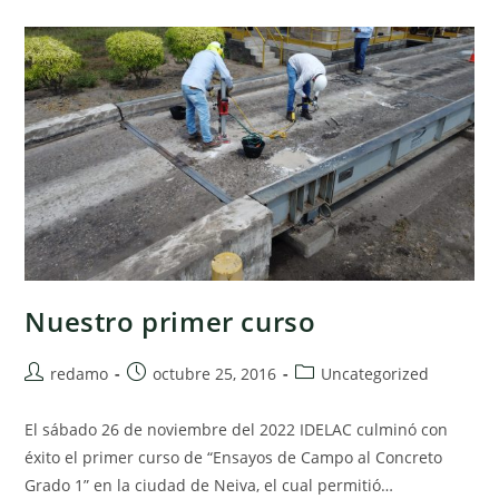
2023
Nuestro primer curso
Autor
Publicación
Categoría
redamo
octubre 25, 2016
Uncategorized
de
de
de
la
la
la
El sábado 26 de noviembre del 2022 IDELAC culminó con
entrada:
entrada:
entrada:
éxito el primer curso de “Ensayos de Campo al Concreto
Grado 1” en la ciudad de Neiva, el cual permitió…