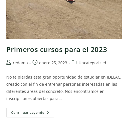
Primeros cursos para el 2023
Autor
Publicación
Categoría
redamo
enero 25, 2023
Uncategorized
de
de
de
la
la
la
No te pierdas esta gran oportunidad de estudiar en IDELAC,
entrada:
entrada:
entrada:
creado con el fin de entrenar personas interesadas en las
diferentes áreas del concreto. Nos encontramos en
inscripciones abiertas para…
Primeros
Continuar Leyendo
Cursos
Para
El