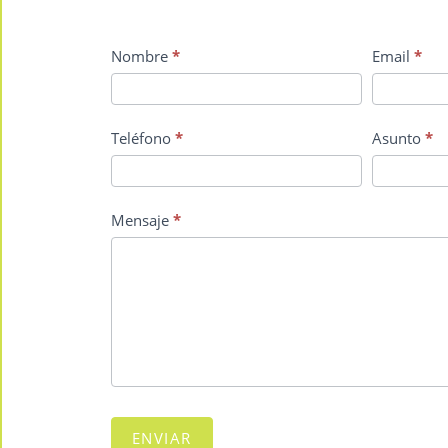
Contact
Nombre
*
Email
*
Us
Teléfono
*
Asunto
*
Mensaje
*
ENVIAR