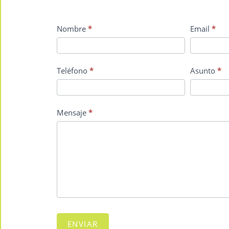
Contact
Nombre
*
Email
*
Us
Teléfono
*
Asunto
*
Mensaje
*
ENVIAR